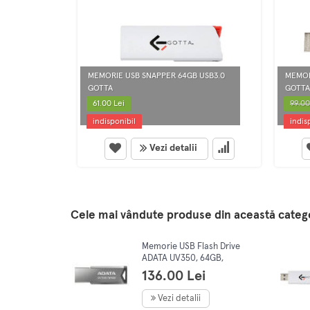
MEMORIE USB SNAPPER 64GB USB3.0
MEMOR
GOTTA
GOTTA
61.00 Lei
99.00
indisponibil
indis
Vezi detalii
Cele mai vândute produse din această categ
Memorie USB Flash Drive
ADATA UV350, 64GB,
USB 3.2
136.00 Lei
Vezi detalii