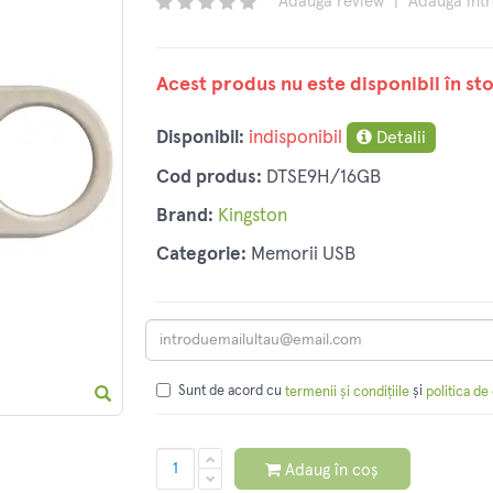
Adaugă review
|
Adaugă înt
Acest produs nu este disponibil în sto
Disponibil:
indisponibil
Detalii
Cod produs:
DTSE9H/16GB
Brand:
Kingston
Categorie:
Memorii USB
Sunt de acord cu
și
termenii și condițiile
politica de
Adaug în coș