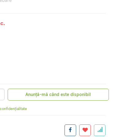
rebare
c.
Anunță-mă când este disponibil
 confidențialitate