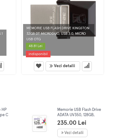
MEMORIE USB FLASH DRIVE KINGSTON
MEMORIE USB
.1
32GB DT MICRODUO, USB 3.0, MICRO
DATATRAVELER
USB OTG
(DTSE9H/32GB
48.81 Lei
34.76 Lei
indisponibil
indisponibil
Vezi detalii
b HP
Memorie USB Flash Drive
ype C
ADATA UV350, 128GB,
USB 3.2
235.00 Lei
Vezi detalii