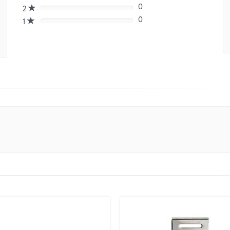
(danger)
0
Complete
2
80%
(danger)
0
Complete
1
80%
(danger)
Complete
(danger)