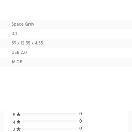
Space Grey
0.1
39 x 12.35 x 4.55
USB 2.0
16 GB
0
5
80%
0
Complete
4
80%
(danger)
0
Complete
3
80%