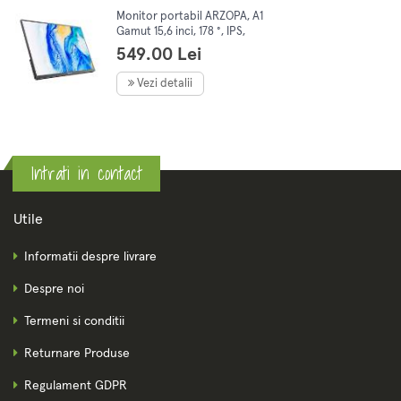
Monitor portabil ARZOPA, A1
Gamut 15,6 inci, 178 °, IPS,
HDR, 1920X1080 px, USB C,
549.00 Lei
HDMI Type-C, Negru
Vezi detalii
Intrati in contact
Utile
Informatii despre livrare
Despre noi
Termeni si conditii
Returnare Produse
Regulament GDPR