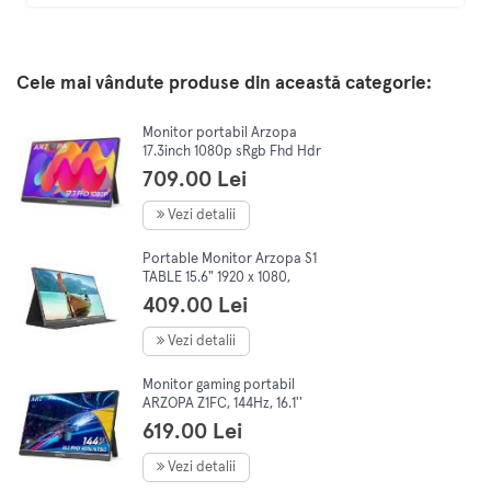
Cele mai vândute produse din această categorie:
Monitor portabil Arzopa
17.3inch 1080p sRgb Fhd Hdr
Ips Hdmi Usb C Type C
709.00 Lei
difuzor dual foarte subtire
Vezi detalii
Portable Monitor Arzopa S1
TABLE 15.6" 1920 x 1080,
Negru
409.00 Lei
Vezi detalii
Monitor gaming portabil
ARZOPA Z1FC, 144Hz, 16.1''
FHD 1080P, HDR, USB C/
619.00 Lei
HDMI, 72% NTSC, Afisaj IPS,
Negru
Vezi detalii