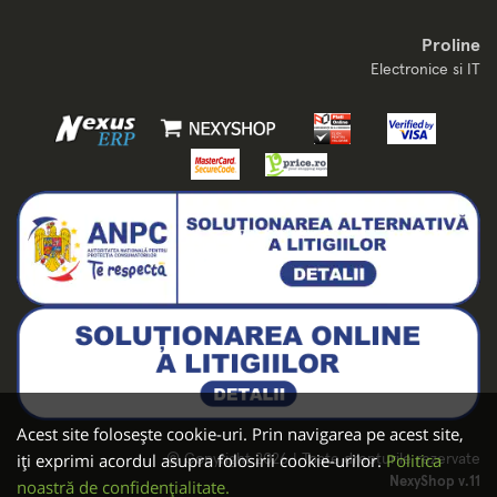
Proline
Electronice si IT
Acest site folosește cookie-uri. Prin navigarea pe acest site,
iți exprimi acordul asupra folosirii cookie-urilor.
Politica
© Copyright 2026 | Toate drepturile rezervate
NexyShop v.11
noastră de confidențialitate.