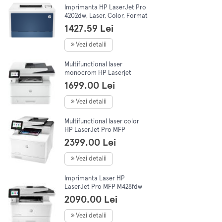
Imprimanta HP LaserJet Pro
4202dw, Laser, Color, Format
A4, Duplex, Retea, Wi-Fi
1427.59 Lei
Vezi detalii
Multifunctional laser
monocrom HP Laserjet
4102DW, A4(Printare,
1699.00 Lei
Copiere, Scanare), Duplex,
40ppm1200 x 1200dpi
Vezi detalii
Multifunctional laser color
HP LaserJet Pro MFP
M479dw, Duplex, ADF, Retea,
2399.00 Lei
Wireless, A4
Vezi detalii
Imprimanta Laser HP
LaserJet Pro MFP M428fdw
2090.00 Lei
Vezi detalii