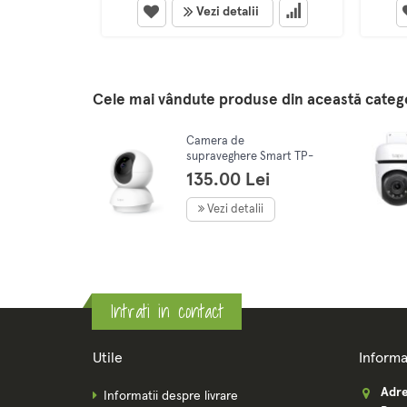
Vezi detalii
Cele mai vândute produse din această categ
Camera de
supraveghere Smart TP-
Link Tapo TC70 cu
135.00 Lei
Pan/Tilt 360 grade, Full
HD 1080P, Night Vision
Vezi detalii
Intrati in contact
Utile
Informa
Adre
Informatii despre livrare