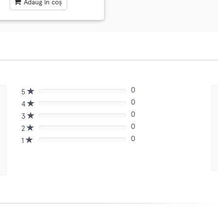
Adaug în coș
0
5
80%
0
Complete
4
80%
(danger)
0
Complete
3
80%
(danger)
0
Complete
2
80%
(danger)
0
Complete
1
80%
(danger)
Complete
(danger)