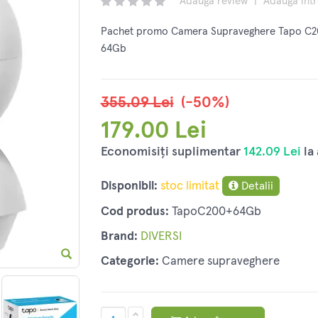
Adaugă review
|
Adaugă înt
Pachet promo Camera Supraveghere Tapo C20
64Gb
355.09 Lei
(-50%)
179.00 Lei
Economisiți suplimentar
142.09 Lei
la 
Disponibil:
stoc limitat
Detalii
Cod produs:
TapoC200+64Gb
Brand:
DIVERSI
Categorie:
Camere supraveghere