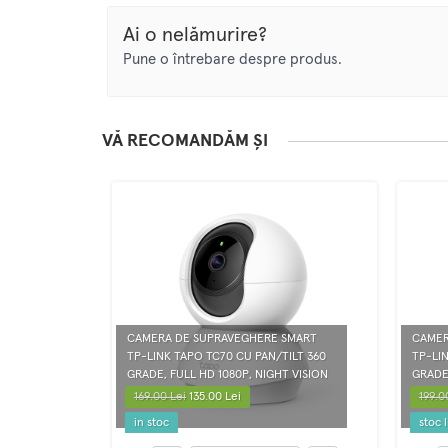
Ai o nelămurire?
Pune o întrebare despre produs.
VĂ RECOMANDĂM ȘI
CAMERA DE SUPRAVEGHERE SMART
CAMER
TP-LINK TAPO TC70 CU PAN/TILT 360
TP-LI
GRADE, FULL HD 1080P, NIGHT VISION
GRADE,
169.00 Lei
135.00 Lei
199.0
in stoc
stoc l