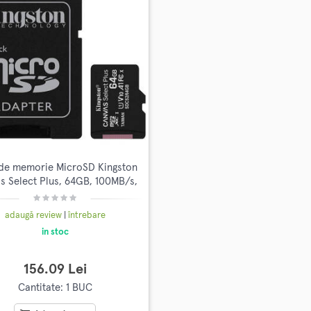
de memorie MicroSD Kingston
s Select Plus, 64GB, 100MB/s,
cu adaptor
adaugă review
|
întrebare
in stoc
156.09 Lei
Cantitate: 1 BUC