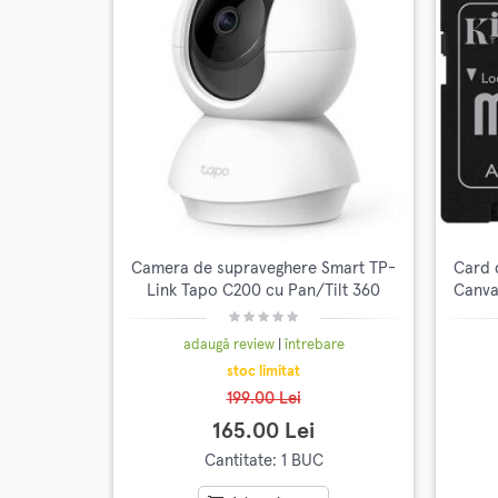
Camera de supraveghere Smart TP-
Card 
Link Tapo C200 cu Pan/Tilt 360
Canva
grade, Full HD 1080P, Night Vision
adaugă review
|
întrebare
stoc limitat
199.00 Lei
165.00 Lei
Cantitate: 1 BUC