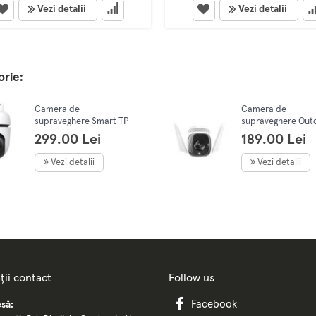
Vezi detalii
Vezi detalii
orie:
Camera de
Camera de
supraveghere Smart TP-
supraveghere Out
Link Tapo C510W
TP-Link Tapo C310
299.00 Lei
189.00 Lei
Outdoor Pan/Tilt 360
Fi, 3mp, senzor de
grade, rezolutie 2K,
miscare, night visi
Vezi detalii
Vezi detalii
Wireless, Full Color
30m, IP66
ții contact
Follow us
Facebook
să: