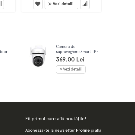
Vezi detalii
Camera de
door
supraveghere Smart TP-
, Wi-
Link Tapo C520WS
369.00 Lei
Outdoor Pan/Tilt 360
on
grade, rezolutie 2K QHD,
Vezi detalii
Wireless
Fii primul care află noutățile!
Abonează-te la newsletter
Proline
și află