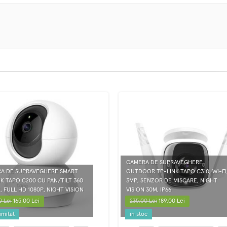
CAMERA DE SUPRAVEGHERE
A DE SUPRAVEGHERE SMART
OUTDOOR TP-LINK TAPO C310, WI-FI
NK TAPO C200 CU PAN/TILT 360
3MP, SENZOR DE MISCARE, NIGHT
 FULL HD 1080P, NIGHT VISION
VISION 30M, IP66
0 Lei
165.00 Lei
235.00 Lei
189.00 Lei
imitat
in stoc