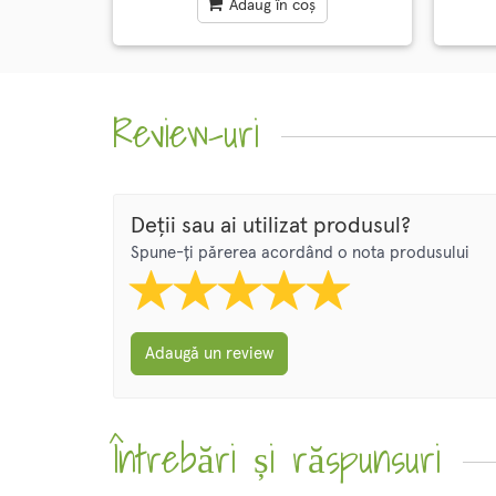
Adaug în coș
Review-uri
Deții sau ai utilizat produsul?
Spune-ți părerea acordând o nota produsului
Adaugă un review
Întrebări și răspunsuri