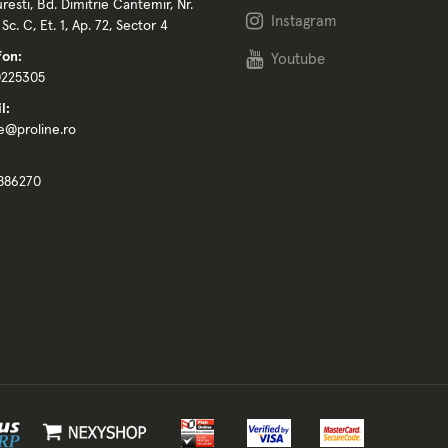
resti, Bd. Dimitrie Cantemir, Nr.
Instagram
, Sc. C, Et. 1, Ap. 72, Sector 4
fon:
Youtube
0225305
l:
ce@proline.ro
886270