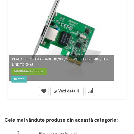
PLACA DE RETEA GIGABIT 10/100/1000MBPS PCI-E MINI, TP-
LINK TG-3468
50.00 Lei
49.00 Lei
in stoc
Vezi detalii
Cele mai vândute produse din această categorie:
Placa de retea Gigabit