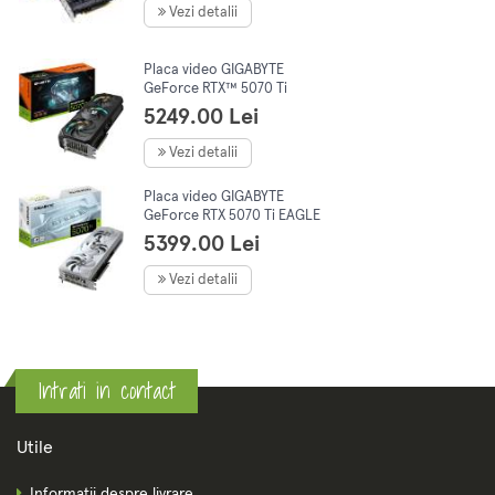
Vezi detalii
Placa video GIGABYTE
GeForce RTX™ 5070 Ti
GAMING OC, 16GB GDDR7,
5249.00 Lei
256-bit
Vezi detalii
Placa video GIGABYTE
GeForce RTX 5070 Ti EAGLE
OC ICE SFF 16GB GDDR7 256-
5399.00 Lei
bit DLSS 4.0
Vezi detalii
Intrati in contact
Utile
Informatii despre livrare