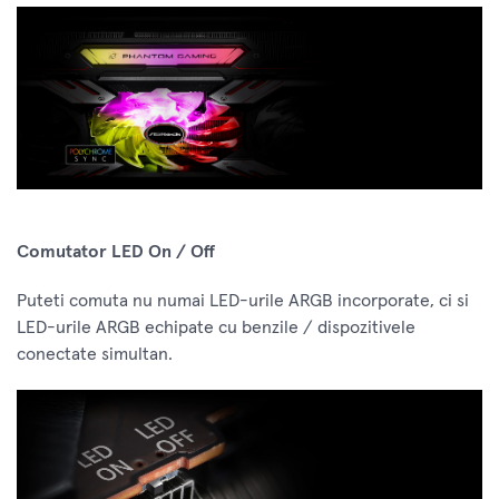
Comutator LED On / Off
Puteti comuta nu numai LED-urile ARGB incorporate, ci si
LED-urile ARGB echipate cu benzile / dispozitivele
conectate simultan.