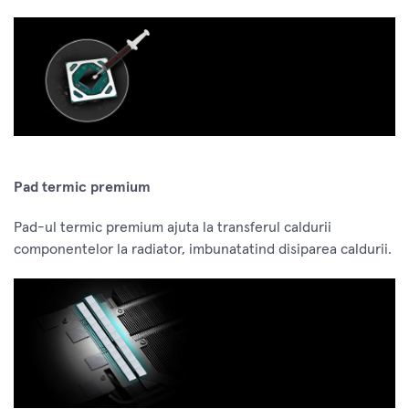
Pad termic premium
Pad-ul termic premium ajuta la transferul caldurii
componentelor la radiator, imbunatatind disiparea caldurii.