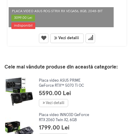
PLACA VIDEO ASUS ROG STRIX RX VEGA56, 8GB, 2048-BIT
3099.00 Lei
indisponibil
Vezi detalii
Cele mai vândute produse din această categorie:
Placa video ASUS PRIME
GeForce RTX™ 5070 Ti OC
Edition, 16GB GDDR7, 256-bit
5590.00 Lei
Vezi detalii
Placa video INNO3D GeForce
RTX 2060 Twin X2, 6GB
GDDR6, 192-bit, LHR
1799.00 Lei