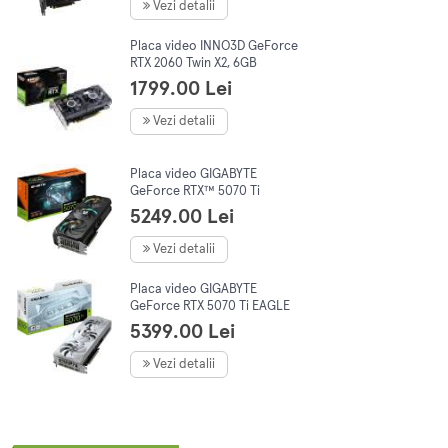
Vezi detalii
Placa video INNO3D GeForce
RTX 2060 Twin X2, 6GB
GDDR6, 192-bit, LHR
1799.00 Lei
Vezi detalii
Placa video GIGABYTE
GeForce RTX™ 5070 Ti
GAMING OC, 16GB GDDR7,
5249.00 Lei
256-bit
Vezi detalii
Placa video GIGABYTE
GeForce RTX 5070 Ti EAGLE
OC ICE SFF 16GB GDDR7 256-
5399.00 Lei
bit DLSS 4.0
Vezi detalii