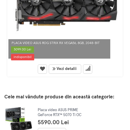
PLACA VIDEO ASUS ROG STRIX RX VEGA56, 8GB, 2048-BIT
3099.00 Lei
indisponibil
Vezi detalii
Cele mai vândute produse din această categorie:
Placa video ASUS PRIME
GeForce RTX™ 5070 Ti OC
Edition, 16GB GDDR7, 256-bit
5590.00 Lei