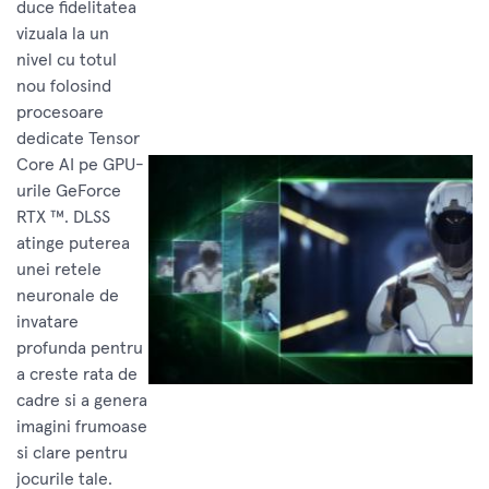
duce fidelitatea
vizuala la un
nivel cu totul
nou folosind
procesoare
dedicate Tensor
Core AI pe GPU-
urile GeForce
RTX ™. DLSS
atinge puterea
unei retele
neuronale de
invatare
profunda pentru
a creste rata de
cadre si a genera
imagini frumoase
si clare pentru
jocurile tale.