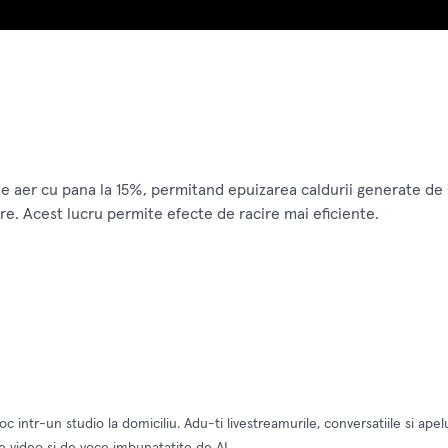
 de aer cu pana la 15%, permitand epuizarea caldurii generate de
re. Acest lucru permite efecte de racire mai eficiente.
c intr-un studio la domiciliu. Adu-ti livestreamurile, conversatiile si apel
le video si de voce imbunatatite de AI.