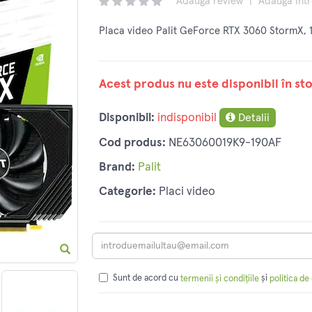
Adaugă review
|
Adaugă înt
Placa video Palit GeForce RTX 3060 StormX, 
Acest produs nu este disponibil în sto
Disponibil:
indisponibil
Detalii
Cod produs:
NE63060019K9-190AF
Brand:
Palit
Categorie:
Placi video
Sunt de acord cu
și
termenii și condițiile
politica de