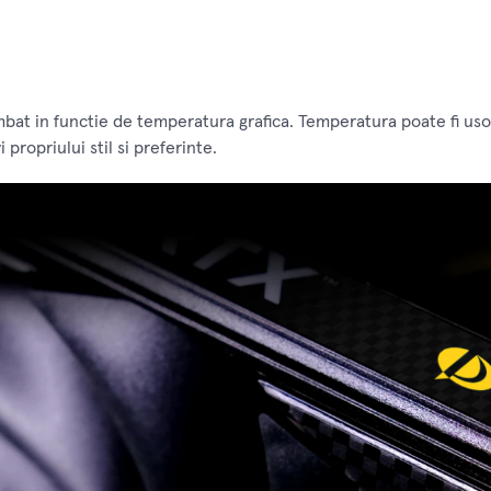
bat in functie de temperatura grafica. Temperatura poate fi usor 
 propriului stil si preferinte.