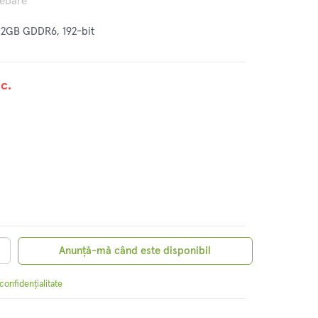
rebare
12GB GDDR6, 192-bit
c.
Anunță-mă când este disponibil
 confidențialitate