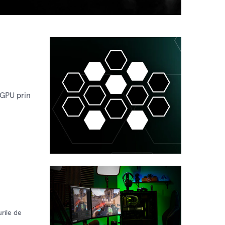
 GPU prin
urile de