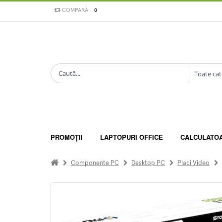
COMPARĂ
0
PROMOȚII
LAPTOPURI OFFICE
CALCULATO
Componente PC
Desktop PC
Placi Video