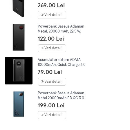
20000mAh, PD 100W, 5A,
269.00 Lei
ultra thin, 2xUSB, 2x SB Type-
C, Negru
Vezi detalii
Powerbank Baseus Adaman
Metal, 20000 mAh, 22.5 W,
negru
122.00 Lei
Vezi detalii
Acumulator extern ADATA
10000mAh, Quick Charge 3.0
+ PD 22.5W, 2 x USB &, 1 x
79.00 Lei
USB-C, 3A, Negru
Vezi detalii
Powerbank Baseus Adaman
Metal 20000mAh PD QC 3.0
65W 2 porturi USB, 1 port
199.00 Lei
USB-C, 1 port micro USB,
Albastru
Vezi detalii