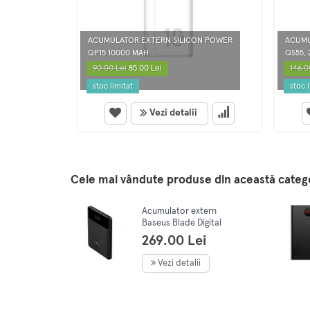
ACUMULATOR EXTERN SILICON POWER
ACUMU
QP15 10000 MAH
QS55,
90.00 Lei
85.00 Lei
146.0
stoc limitat
stoc l
Vezi detalii
Cele mai vândute produse din această categ
Acumulator extern
Baseus Blade Digital
Display, 20000mAh, PD
269.00 Lei
100W, 5A, ultra thin,
2xUSB, 2x SB Type-C,
Vezi detalii
Negru