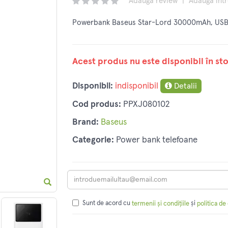
Adaugă review
|
Adaugă înt
Powerbank Baseus Star-Lord 30000mAh, USB,
Acest produs nu este disponibil în sto
Disponibil:
indisponibil
Detalii
Cod produs:
PPXJ080102
Brand:
Baseus
Categorie:
Power bank telefoane
Sunt de acord cu
și
termenii și condițiile
politica de