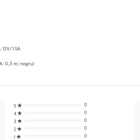
; 12V/1.5A
A; 0,3 m; negru)
0
5
80%
0
Complete
4
80%
(danger)
0
Complete
3
80%
(danger)
0
Complete
2
80%
(danger)
0
Complete
1
80%