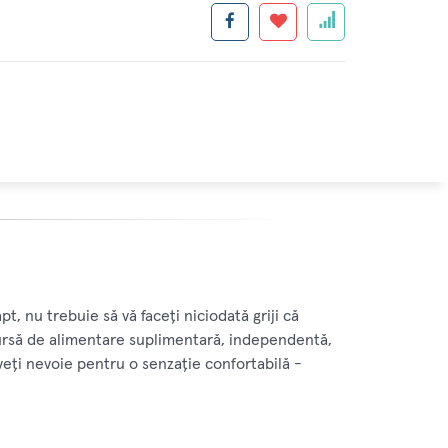
t, nu trebuie să vă faceți niciodată griji că
 sursă de alimentare suplimentară, independentă,
eți nevoie pentru o senzație confortabilă -