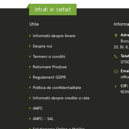
Intrati in contact
Utile
Informa
Adre
Informatii despre livrare
Bucu
Despre noi
20, Bl. 8
Tele
Termeni si conditii
075
Returnare Produse
Emai
offi
Regulament GDPR
CIF:
Politica de confidentialitate
RO9
Informatii despre credite si rate
ANPC
ANPC - SAL