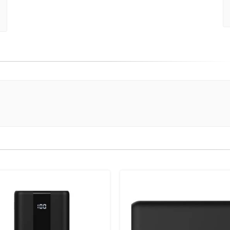
(danger)
Complete
(danger)