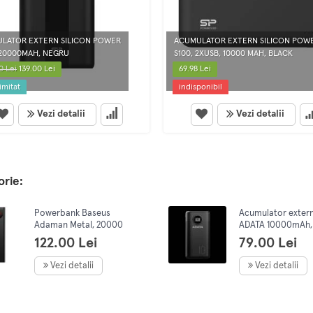
LATOR EXTERN SILICON POWER
ACUMULATOR EXTERN SILICON POW
 20000MAH, NEGRU
S100, 2XUSB, 10000 MAH, BLACK
0 Lei
139.00 Lei
69.98 Lei
imitat
indisponibil
Vezi detalii
Vezi detalii
orie:
Powerbank Baseus
Acumulator exter
Adaman Metal, 20000
ADATA 10000mAh,
mAh, 22.5 W, negru
Charge 3.0 + PD 22
122.00 Lei
79.00 Lei
x USB &, 1 x USB-C,
Negru
Vezi detalii
Vezi detalii