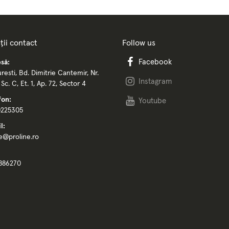
ții contact
Follow us
Facebook
să:
resti, Bd. Dimitrie Cantemir, Nr.
Instagram
, Sc. C, Et. 1, Ap. 72, Sector 4
fon:
Youtube
0225305
l:
ce@proline.ro
886270