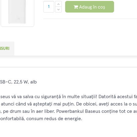
Adaug în coș
NSURI
B-C, 22,5 W, alb
s vă va salva cu siguranță în multe situații! Datorită acestui fap
e atunci când vă așteptați mai puțin. De obicei, aveți acces la o
, pe drum sau în aer liber. Powerbankul Baseus conține tot ce av
 confortabilă, consum redus de energie.