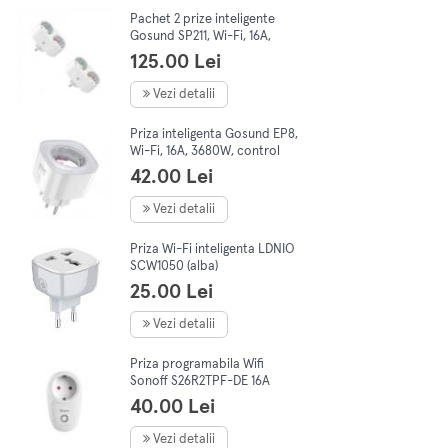
Pachet 2 prize inteligente
Gosund SP211, Wi-Fi, 16A,
monitorizare Consum,
125.00 Lei
SmartLife, Tuya
Vezi detalii
Priza inteligenta Gosund EP8,
Wi-Fi, 16A, 3680W, control
aplicatie, Amazon
42.00 Lei
Alexa/Google Home
Vezi detalii
Priza Wi-Fi inteligenta LDNIO
SCW1050 (alba)
25.00 Lei
Vezi detalii
Priza programabila Wifi
Sonoff S26R2TPF-DE 16A
4000W
40.00 Lei
Vezi detalii