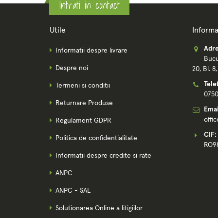
Intrati in contact
Utile
Informa
Adre
Informatii despre livrare
Bucu
Despre noi
20, Bl. 8
Tele
Termeni si conditii
075
Returnare Produse
Emai
offi
Regulament GDPR
CIF:
Politica de confidentialitate
RO9
Informatii despre credite si rate
ANPC
ANPC - SAL
Solutionarea Online a litigiilor