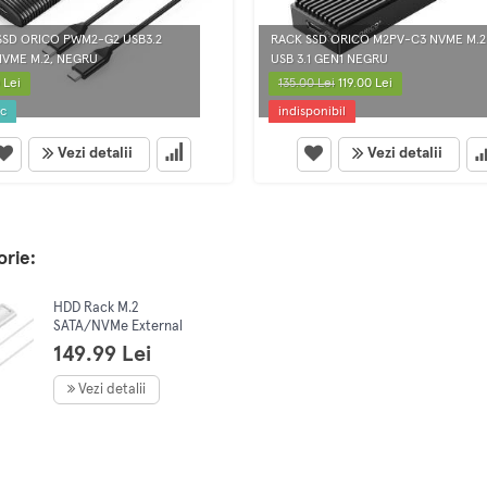
SSD ORICO PWM2-G2 USB3.2
RACK SSD ORICO M2PV-C3 NVME M.2
NVME M.2, NEGRU
USB 3.1 GEN1 NEGRU
 Lei
135.00 Lei
119.00 Lei
oc
indisponibil
Vezi detalii
Vezi detalii
orie:
HDD Rack M.2
SATA/NVMe External
Enclosure, Orico
149.99 Lei
PWDM2-G2-WH-EP,
USB-C, 10Gbps (silver)
Vezi detalii