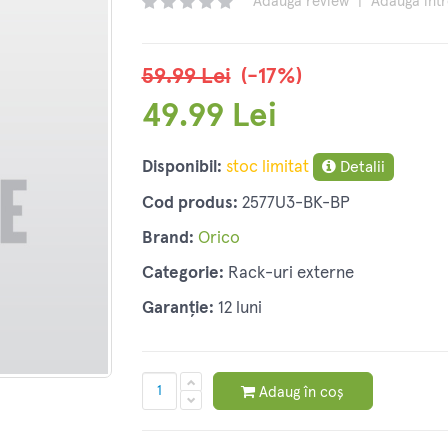
Adaugă review
|
Adaugă înt
59.99 Lei
(-17%)
49.99 Lei
Disponibil:
stoc limitat
Detalii
Cod produs:
2577U3-BK-BP
Brand:
Orico
Categorie:
Rack-uri externe
Garanție:
12 luni
Adaug în coș