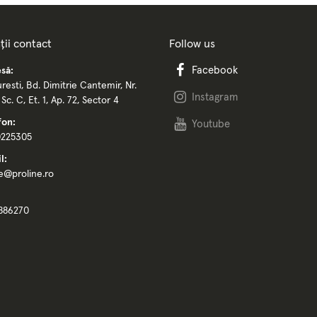
ții contact
Follow us
Facebook
să:
resti, Bd. Dimitrie Cantemir, Nr.
Instagram
, Sc. C, Et. 1, Ap. 72, Sector 4
fon:
Youtube
0225305
l:
ce@proline.ro
886270