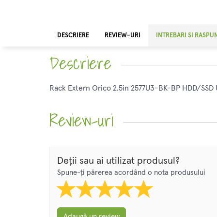
DESCRIERE
REVIEW-URI
INTREBARI SI RASPU
Descriere
Rack Extern Orico 2.5in 2577U3-BK-BP HDD/SSD
Review-uri
Deții sau ai utilizat produsul?
Spune-ți părerea acordând o nota produsului
Adaugă un review