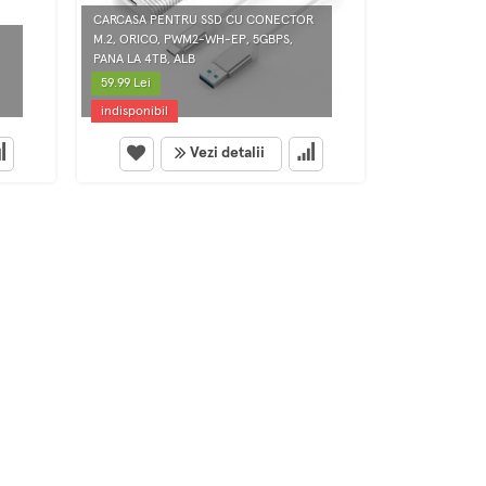
CARCASA PENTRU SSD CU CONECTOR
HDD RACK M.
M.2, ORICO, PWM2-WH-EP, 5GBPS,
ENCLOSURE, 
PANA LA 4TB, ALB
EP, USB-C, 10
59.99 Lei
149.99 Lei
indisponibil
indisponibil
Vezi detalii