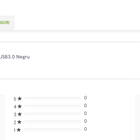
NSURI
 USB3.0 Negru
0
5
80%
0
Complete
4
80%
(danger)
0
Complete
3
80%
(danger)
0
Complete
2
80%
(danger)
0
Complete
1
80%
(danger)
Complete