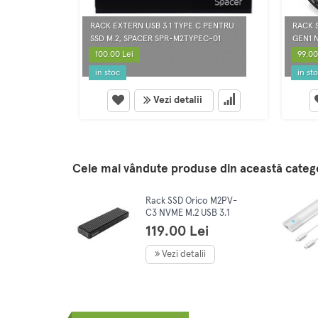
RACK EXTERN USB 3.1 TYPE C PENTRU
RACK 
SSD M.2, SPACER SPR-M2TYPEC-01
GEN1 
100.00 Lei
99.00
in stoc
in st
Vezi detalii
Cele mai vândute produse din această categ
Rack SSD Orico M2PV-
C3 NVME M.2 USB 3.1
GEN1 negru
119.00 Lei
Vezi detalii