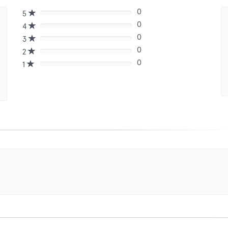
0
5
80%
0
Complete
4
80%
(danger)
0
Complete
3
80%
(danger)
0
Complete
2
80%
(danger)
0
Complete
1
80%
(danger)
Complete
(danger)