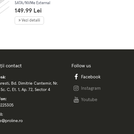
SATA/NVMe External
Enclosure, Orico
149.99 Lei
PWDM2-G2-WH-EP,
USB-C, 10Gbps (silver)
Vezi detalii
ții contact
Follow us
Facebook
să:
resti, Bd. Dimitrie Cantemir, Nr.
Instagram
, Sc. C, Et. 1, Ap. 72, Sector 4
fon:
Youtube
0225305
l:
ce@proline.ro