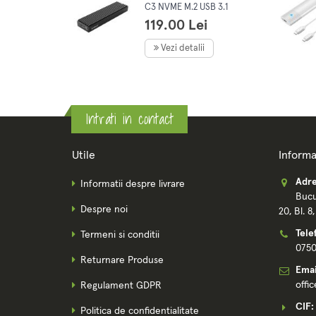
C3 NVME M.2 USB 3.1
GEN1 negru
119.00 Lei
Vezi detalii
Intrati in contact
Utile
Informa
Adre
Informatii despre livrare
Bucu
Despre noi
20, Bl. 8
Tele
Termeni si conditii
075
Returnare Produse
Emai
offi
Regulament GDPR
CIF:
Politica de confidentialitate