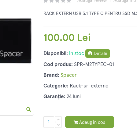
Adaugă review
|
Adaugă înt
RACK EXTERN USB 3.1 TYPE C PENTRU SSD M.
100.00 Lei
Disponibil:
in stoc
Detalii
Cod produs:
SPR-M2TYPEC-01
Brand:
Spacer
Categorie:
Rack-uri externe
Garanție:
24 luni
Adaug în coș