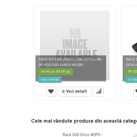
RACK EXTERN ORICO 2.5IN 2577U3-BK-
RACK 
BP HDD/SSD USB3.0 NEGRU
GEN1 
59.99 Lei
49.99 Lei
99.00
stoc limitat
in st
Vezi detalii
Cele mai vândute produse din această categ
Rack SSD Orico M2PV-