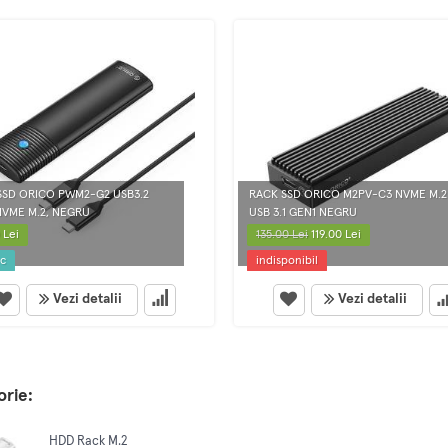
SSD ORICO PWM2-G2 USB3.2
RACK SSD ORICO M2PV-C3 NVME M.2
NVME M.2, NEGRU
USB 3.1 GEN1 NEGRU
 Lei
135.00 Lei
119.00 Lei
oc
indisponibil
Vezi detalii
Vezi detalii
orie:
HDD Rack M.2