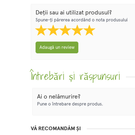
Deții sau ai utilizat produsul?
Spune-ți părerea acordând o nota produsului
Adaugă un review
Întrebări și răspunsuri
Ai o nelămurire?
Pune o întrebare despre produs.
VĂ RECOMANDĂM ȘI