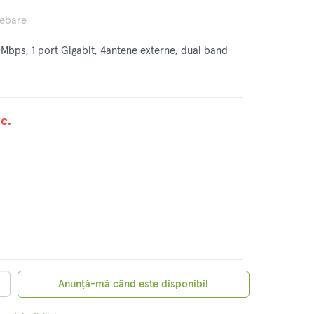
rebare
bps, 1 port Gigabit, 4antene externe, dual band
c.
Anunță-mă când este disponibil