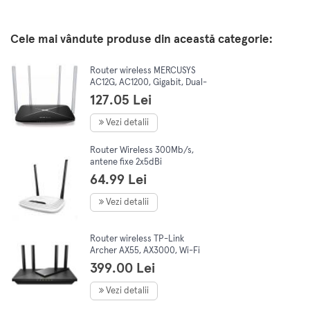
Cele mai vândute produse din această categorie:
Router wireless MERCUSYS
AC12G, AC1200, Gigabit, Dual-
Band, Negru
127.05 Lei
Vezi detalii
Router Wireless 300Mb/s,
antene fixe 2x5dBi
omnidirectionale, TL-
64.99 Lei
WR841N, RJ-45 Auto-
Sensing, Alb, TP-LINK
Vezi detalii
Router wireless TP-Link
Archer AX55, AX3000, Wi-Fi
6, Dual-Band Gigabit, 4
399.00 Lei
antene Wi-Fi
Vezi detalii