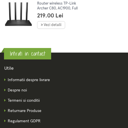
Router wireless TP-Link
Archer C80, AC1900, Full
Gigabit, Dual Band, MU-MIMO,
219.00 Lei
Wi-Fi Wave2
Vezi detalii
Intrati in contact
Utile
Informatii despre livrare
Despre noi
Termeni si conditii
Returnare Produse
Regulament GDPR