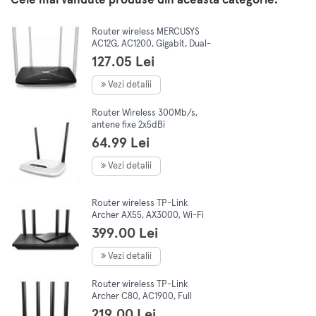
Cele mai vândute produse din această categorie:
Router wireless MERCUSYS
AC12G, AC1200, Gigabit, Dual-
Band, Negru
127.05 Lei
Vezi detalii
Router Wireless 300Mb/s,
antene fixe 2x5dBi
omnidirectionale, TL-
64.99 Lei
WR841N, RJ-45 Auto-
Sensing, Alb, TP-LINK
Vezi detalii
Router wireless TP-Link
Archer AX55, AX3000, Wi-Fi
6, Dual-Band Gigabit, 4
399.00 Lei
antene Wi-Fi
Vezi detalii
Router wireless TP-Link
Archer C80, AC1900, Full
Gigabit, Dual Band, MU-MIMO,
219.00 Lei