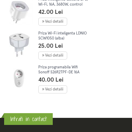
Wi-Fi, 16A, 3680W, control
aplicatie, Amazon
42.00 Lei
Alexa/Google Home
Vezi detalii
Priza Wi-Fi inteligenta LDNIO
SCW1050 (alba)
25.00 Lei
Vezi detalii
Priza programabila Wifi
Sonoff S26R2TPF-DE 16A
4000W
40.00 Lei
Vezi detalii
Intrati in contact