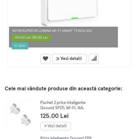
INTRERUPATOR LUMINA WI-FI SMART TENDA SS3
199.00 Lei
139.00 Lei
in stoc
Vezi detalii
Cele mai vândute produse din această categorie:
Pachet 2 prize inteligente
Gosund SP211, Wi-Fi, 16A,
monitorizare Consum,
125.00 Lei
SmartLife, Tuya
Vezi detalii
Priza inteligenta Gosund EP8,