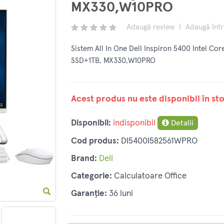
MX330,W10PRO
Adaugă review
|
Adaugă înt
Sistem All In One Dell Inspiron 5400 Intel Co
SSD+1TB, MX330,W10PRO
Acest produs nu este disponibil în sto
Disponibil:
indisponibil
Detalii
Cod produs:
DI5400I582561WPRO
Brand:
Dell
Categorie:
Calculatoare Office
Garanție:
36 luni