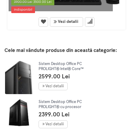
3900.00 Lei
3500.00 Lei
indisponibil
Vezi detalii
Cele mai vândute produse din această categorie:
Sistem Desktop Office PC
PROLIGHT® Intel® Core™
i5-12400 4.4 GHz, 16GB DDR4,
2599.00 Lei
SSD 512GB, Windows 11 Pro
Vezi detalii
Sistem Desktop Office PC
PROLIGHT® cu procesor
Intel® Core™ i3-14100 pana
2399.00 Lei
la 4.4 GHz, 16GB DDR4, 512GB
SSD M.2, Intel® UHD Graphics
Vezi detalii
730, Windows 11 Pro