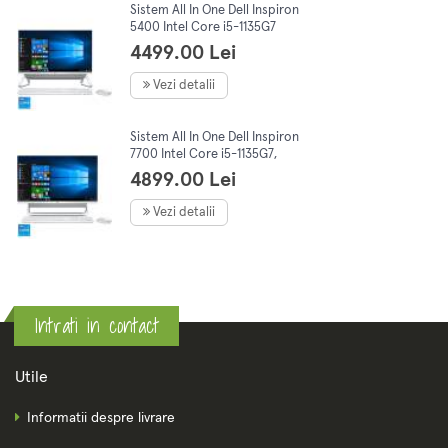
Sistem All In One Dell Inspiron
5400 Intel Core i5-1135G7
Tiger Lake, 23.8 FHD 8GB
4499.00 Lei
256GB SSD+1TB,
MX330,W10PRO
Vezi detalii
Sistem All In One Dell Inspiron
7700 Intel Core i5-1135G7,
Tiger Lake, 27"FHD 8GB DDR4
4899.00 Lei
512GB SSD MX330 2GB W10
Vezi detalii
Intrati in contact
Utile
Informatii despre livrare