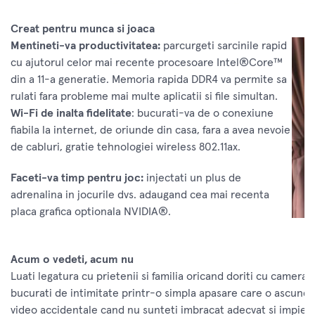
Creat pentru munca si joaca
Mentineti-va productivitatea:
parcurgeti sarcinile rapid
cu ajutorul celor mai recente procesoare Intel®Core™
din a 11-a generatie. Memoria rapida DDR4 va permite sa
rulati fara probleme mai multe aplicatii si file simultan.
Wi-Fi de inalta fidelitate
: bucurati-va de o conexiune
fiabila la internet, de oriunde din casa, fara a avea nevoie
de cabluri, gratie tehnologiei wireless 802.11ax.
Faceti-va timp pentru joc:
injectati un plus de
adrenalina in jocurile dvs. adaugand cea mai recenta
placa grafica optionala NVIDIA®.
Acum o vedeti, acum nu
Luati legatura cu prietenii si familia oricand doriti cu camera
bucurati de intimitate printr-o simpla apasare care o ascunde i
video accidentale cand nu sunteti imbracat adecvat si impied