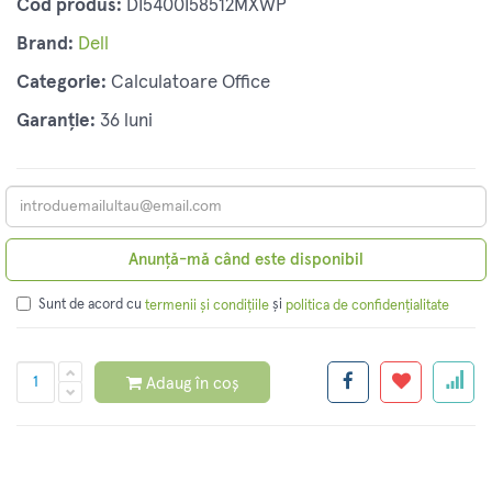
Cod produs:
DI5400I58512MXWP
Brand:
Dell
Categorie:
Calculatoare Office
Garanție:
36 luni
Anunță-mă când este disponibil
Sunt de acord cu
și
termenii și condițiile
politica de confidențialitate
Adaug în coș