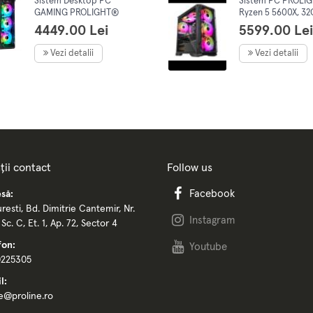
Sistem Desktop PC
Sistem PC PROLI
GAMING PROLIGHT®
Ryzen 5 5600X, 3
Procesor AMD Ryzen 5
RAM, 1TB SSD, VID
4449.00 Lei
5599.00 Lei
5500 4.2GHz, 16GB RAM
Nvidia GEFORCE 
DDR4, 1TB SSD, VIDEO
8Gb, Wifi+Bluetoo
Vezi detalii
Vezi detalii
Nvidia GEFORCE RTX
Racire Lichid,
4060, 8GB, Windows 11
Preinstalare Wind
PRO
Pro
ții contact
Follow us
Facebook
să:
resti, Bd. Dimitrie Cantemir, Nr.
Instagram
, Sc. C, Et. 1, Ap. 72, Sector 4
fon:
Youtube
0225305
l:
ce@proline.ro