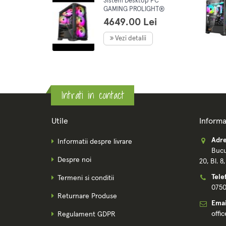
Sistem Desktop PC
GAMING PROLIGHT®
Procesor AMD Ryzen 5
4649.00 Lei
5500 4.2GHz, 16GB RAM,
1TB SSD, GEFORCE RTX
Vezi detalii
5060 8Gb, preinstalare
Win11Pro
Intrati in contact
Utile
Informa
Adre
Informatii despre livrare
Bucu
Despre noi
20, Bl. 8
Tele
Termeni si conditii
075
Returnare Produse
Emai
offi
Regulament GDPR