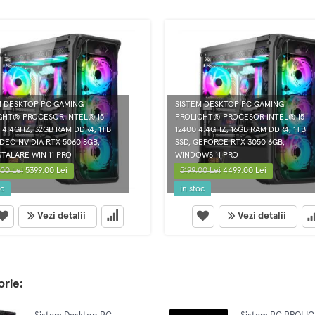
M DESKTOP PC GAMING
SISTEM DESKTOP PC GAMING
GHT® PROCESOR INTEL® I5-
PROLIGHT® PROCESOR INTEL® I5-
 4.4GHZ, 32GB RAM DDR4, 1TB
12400 4.4GHZ, 16GB RAM DDR4, 1TB
IDEO NVIDIA RTX 5060 8GB,
SSD, GEFORCE RTX 3050 6GB,
TALARE WIN 11 PRO
WINDOWS 11 PRO
00 Lei
5399.00 Lei
5199.00 Lei
4499.00 Lei
oc
in stoc
Vezi detalii
Vezi detalii
orie: