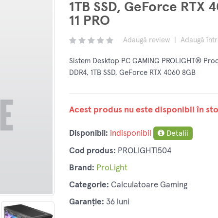
1TB SSD, GeForce RTX 
11 PRO
Adaugă review
|
Adaugă înt
Sistem Desktop PC GAMING PROLIGHT® Proce
DDR4, 1TB SSD, GeForce RTX 4060 8GB
Acest produs nu este disponibil în sto
Disponibil:
indisponibil
Detalii
Cod produs:
PROLIGHTI504
Brand:
ProLight
Categorie:
Calculatoare Gaming
Garanție:
36 luni