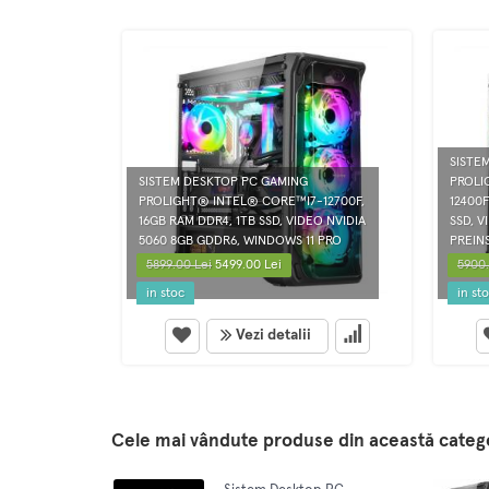
SISTE
SISTEM DESKTOP PC GAMING
PROLI
PROLIGHT® INTEL® CORE™I7-12700F,
12400F
16GB RAM DDR4, 1TB SSD, VIDEO NVIDIA
SSD, V
5060 8GB GDDR6, WINDOWS 11 PRO
PREINS
5899.00 Lei
5499.00 Lei
5900.
in stoc
in st
Vezi detalii
Cele mai vândute produse din această categ