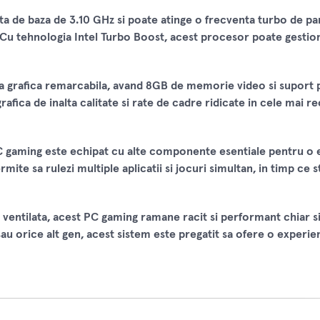
a de baza de 3.10 GHz si poate atinge o frecventa turbo de pa
 Cu tehnologia Intel Turbo Boost, acest procesor poate gestion
grafica remarcabila, avand 8GB de memorie video si suport p
afica de inalta calitate si rate de cadre ridicate in cele mai r
C gaming este echipat cu alte componente esentiale pentru o 
ite sa rulezi multiple aplicatii si jocuri simultan, in timp ce 
 ventilata, acest PC gaming ramane racit si performant chiar si
au orice alt gen, acest sistem este pregatit sa ofere o experie