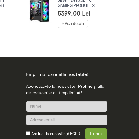
GHT
Sistem Desktop PC
2GB
GAMING PROLIGHT®
EO
Procesor Intel® i5-
5399.00 Lei
5060
12400F 4.4GHz, 32GB
th,
RAM DDR4, 1TB SSD,
Vezi detalii
VIDEO Nvidia RTX 5060
ows 11
8GB, Preinstalare Win 11
Pro
Fii primul care află noutățile!
Abonează-te la newsletter
Proline
și află
de reducerile cu timp limitat!
Trimite
Am luat la cunoștință
RGPD