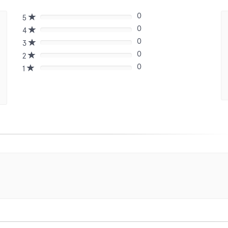
0
5
80%
0
Complete
4
80%
(danger)
0
Complete
3
80%
(danger)
0
Complete
2
80%
(danger)
0
Complete
1
80%
(danger)
Complete
(danger)