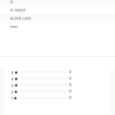
i5
i5 12400F
ALDER LAKE
Intel
0
5
80%
0
Complete
4
80%
(danger)
0
Complete
3
80%
(danger)
0
Complete
2
80%
(danger)
0
Complete
1
80%
(danger)
Complete
(danger)