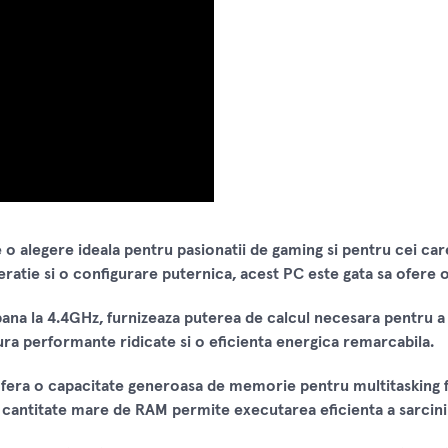
 o alegere ideala pentru pasionatii de gaming si pentru cei car
eneratie si o configurare puternica, acest PC este gata sa ofere 
na la 4.4GHz, furnizeaza puterea de calcul necesara pentru a r
ura performante ridicate si o eficienta energica remarcabila.
ra o capacitate generoasa de memorie pentru multitasking flu
ta cantitate mare de RAM permite executarea eficienta a sarcinil