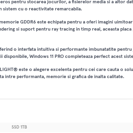
os pentru stocarea jocurilor, a fisierelor media si a altor date
un sistem cu o reactivitate remarcabila.
emorie GDDR6 este echipata pentru a oferi imagini uimitoare 
ring si suport pentru ray tracing in timp real, aceasta placa gr
rind o interfata intuitiva si performante imbunatatite pentru j
atii disponibile, Windows 11 PRO completeaza perfect acest sis
HT® este o alegere excelenta pentru cei care cauta o solutie
ta intre performanta, memorie si grafica de inalta calitate.
SSD 1TB