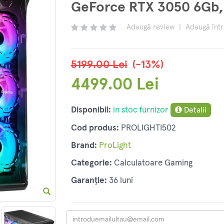
GeForce RTX 3050 6Gb
Adaugă review
|
Adaugă înt
5199.00 Lei
(-13%)
4499.00 Lei
Disponibil:
in stoc furnizor
Detalii
Cod produs:
PROLIGHTI502
Brand:
ProLight
Categorie:
Calculatoare Gaming
Garanție:
36 luni