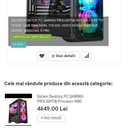
SISTEM DESKTOP PC GAMING PROLIGHT® INTEL® CORE™I7-
12700F, 16GB RAM DDR4, 1TB SSD, VIDEO NVIDIA 5060 8GB
GDDR6, WINDOWS 11 PRO
5899.00 Lei
5499.00 Lei
in stoc
Vezi detalii
Cele mai vândute produse din această categorie:
Sistem Desktop PC GAMING
PROLIGHT® Procesor AMD
Ryzen 5 5500 4.2GHz, 16GB
4649.00 Lei
RAM, 1TB SSD, GEFORCE RTX
5060 8Gb, preinstalare
Vezi detalii
Win11Pro