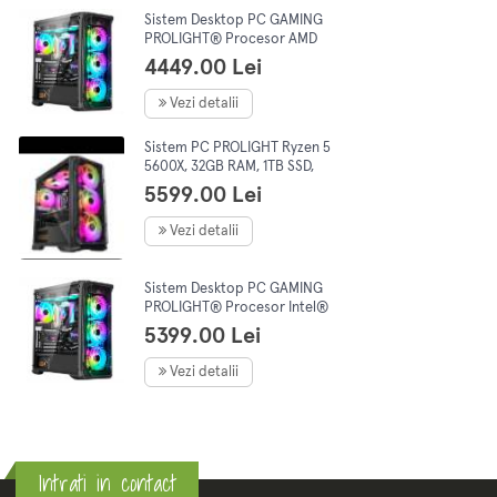
Sistem Desktop PC GAMING
PROLIGHT® Procesor AMD
Ryzen 5 5500 4.2GHz, 16GB
4449.00 Lei
RAM DDR4, 1TB SSD, VIDEO
Nvidia GEFORCE RTX 4060,
Vezi detalii
8GB, Windows 11 PRO
Sistem PC PROLIGHT Ryzen 5
5600X, 32GB RAM, 1TB SSD,
VIDEO Nvidia GEFORCE 5060
5599.00 Lei
8Gb, Wifi+Bluetooth, Racire
Lichid, Preinstalare Windows
Vezi detalii
11 Pro
Sistem Desktop PC GAMING
PROLIGHT® Procesor Intel®
i5-12400F 4.4GHz, 32GB RAM
5399.00 Lei
DDR4, 1TB SSD, VIDEO Nvidia
RTX 5060 8GB, Preinstalare
Vezi detalii
Win 11 Pro
Intrati in contact