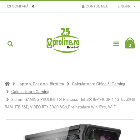
COMPARĂ
CONTUL MEU
LINK-URI
0
0
Laptop, Desktop, Birotica
Calculatoare Office Si Gaming
Calculatoare Gaming
Sistem GAMING PROLIGHT® Procesor Intel® I5-12400F 4.4GHz, 32GB
RAM, 1TB SSD, VIDEO RTX 5060 8Gb,preinstalare Win11Pro, Wi Fi