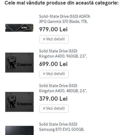
Cele mai vândute produse din această categorie:
Solid-State Drive (SSD) ADATA
XPG Gammix S70 Blade, 1TB,
PCI Express 4.0 x4, M.2,
979.00 Lei
AGAMMIXS70B-1T-CS
Vezi detalii
Solid State Drive (SSD)
Kingston A400, 960GB, 2.5",
SATA III
699.00 Lei
Vezi detalii
Solid State Drive (SSD)
Kingston A400, 480GB, 2.5",
SATA III
379.00 Lei
Vezi detalii
Solid State Drive (SSD)
Samsung 870 EVO, 500GB,
2.5", SATA III