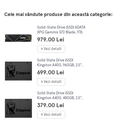
Cele mai vândute produse din această categorie:
Solid-State Drive (SSD) ADATA
XPG Gammix S70 Blade, 1TB,
PCI Express 4.0 x4, M.2,
979.00 Lei
AGAMMIXS70B-1T-CS
Vezi detalii
Solid State Drive (SSD)
Kingston A400, 960GB, 2.5",
SATA III
699.00 Lei
Vezi detalii
Solid State Drive (SSD)
Kingston A400, 480GB, 2.5",
SATA III
379.00 Lei
Vezi detalii