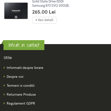
Solid State Drive (SSD)
Samsung 870 EVO, 500GB,
2.5", SATA III
265.00 Lei
Vezi detalii
Intrati in contact
Utile
Informatii despre livrare
Despre noi
Termeni si conditii
Returnare Produse
Regulament GDPR