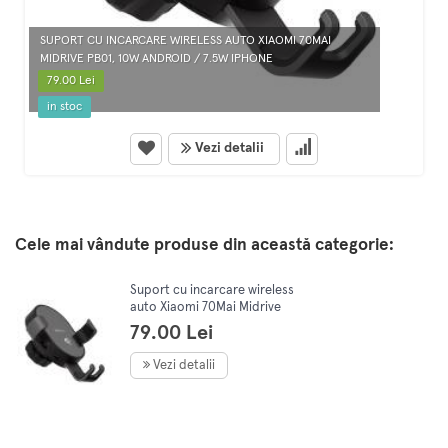
SUPORT CU INCARCARE WIRELESS AUTO XIAOMI 70MAI
MIDRIVE PB01, 10W ANDROID / 7.5W IPHONE
79.00 Lei
in stoc
Vezi detalii
Cele mai vândute produse din această categorie:
Suport cu incarcare wireless
auto Xiaomi 70Mai Midrive
PB01, 10W Android / 7.5W
79.00 Lei
IPhone
Vezi detalii