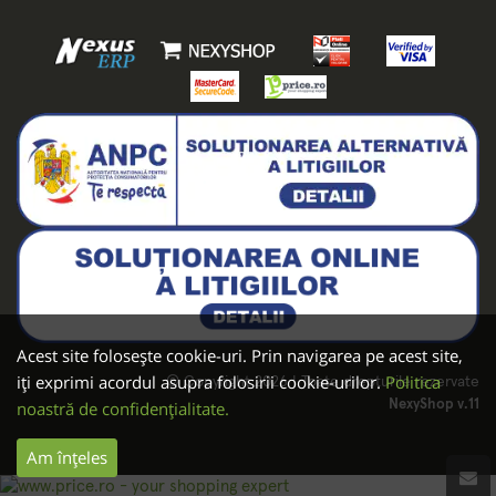
Acest site folosește cookie-uri. Prin navigarea pe acest site,
iți exprimi acordul asupra folosirii cookie-urilor.
Politica
© Copyright 2026 | Toate drepturile rezervate
NexyShop v.11
noastră de confidențialitate.
Am înțeles