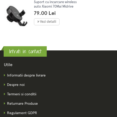
Suport cu incarcare wireless
auto Xiaomi 70Mai Midrive
PB01, 10W Android / 7.5W
79.00 Lei
IPhone
Vezi detalii
Intrati in contact
Utile
Informatii despre livrare
Despre noi
Termeni si conditii
Returnare Produse
Regulament GDPR