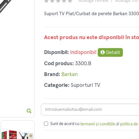
Adaugă review
|
Adaugă înt
Suport TV Plat/Curbat de perete Barkan 3300, 
Acest produs nu este disponibil în sto
Disponibil:
indisponibil
Detalii
Cod produs:
3300.B
Brand:
Barkan
Categorie:
Suporturi TV
Sunt de acord cu
și
termenii și condițiile
politica de