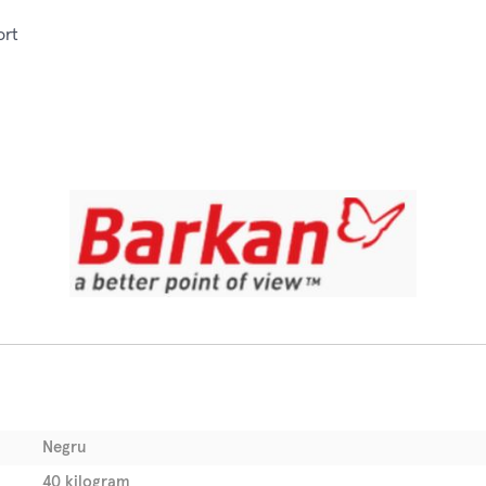
ort
Negru
40 kilogram