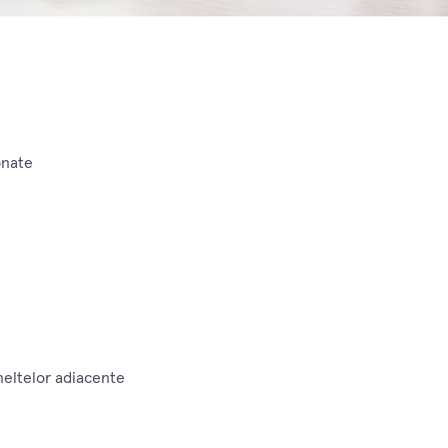
onate
uneltelor adiacente