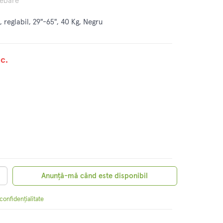
rebare
reglabil, 29"-65", 40 Kg, Negru
c.
Anunță-mă când este disponibil
 confidențialitate