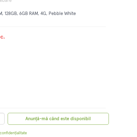
rebare
IM, 128GB, 6GB RAM, 4G, Pebble White
c.
Anunță-mă când este disponibil
 confidențialitate