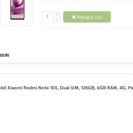
Adaug în coș
NSURI
bil Xiaomi Redmi Note 10S, Dual SIM, 128GB, 6GB RAM, 4G, P