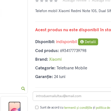
Adaugă review
|
Adaugă înt
Telefon mobil Xiaomi Redmi Note 10S, Dual S
Acest produs nu este disponibil în sto
Disponibil:
indisponibil
Detalii
Cod produs:
6934177739798
Brand:
Xiaomi
Categorie:
Telefoane Mobile
Garanție:
24 luni
Sunt de acord cu
și
termenii și condițiile
politica de