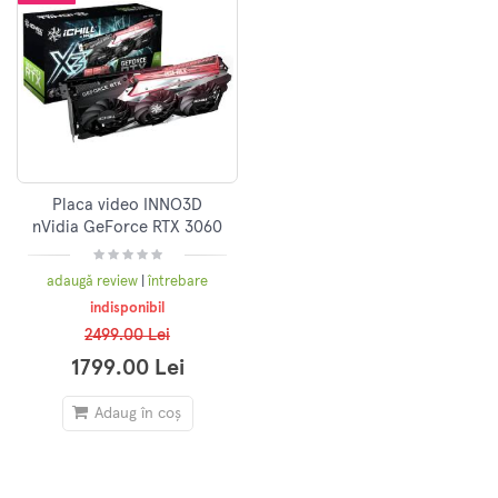
Placa video INNO3D
nVidia GeForce RTX 3060
iChill X3 RED 12GB GDDR6
192bit, LHR
adaugă review
|
întrebare
indisponibil
2499.00 Lei
1799.00 Lei
Adaug în coș