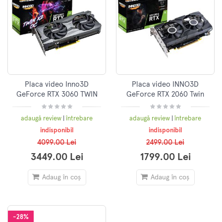
Placa video Inno3D
Placa video INNO3D
GeForce RTX 3060 TWIN
GeForce RTX 2060 Twin
X2 LHR, 12GB GDDR6
X2, 6GB GDDR6, 192-bit,
LHR
adaugă review
|
întrebare
adaugă review
|
întrebare
indisponibil
indisponibil
4099.00 Lei
2499.00 Lei
3449.00 Lei
1799.00 Lei
Adaug în coș
Adaug în coș
-28%