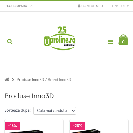
COMPARĂ
CONTUL MEU
LINK-URI
0
0
Produse Inno3D
/ Brand Inno3D
Produse Inno3D
Sorteaza dupa:
-16%
-28%