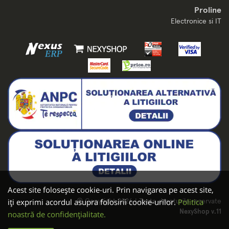
Proline
Electronice si IT
Acest site folosește cookie-uri. Prin navigarea pe acest site,
iți exprimi acordul asupra folosirii cookie-urilor.
Politica
© Copyright 2026 | Toate drepturile rezervate
NexyShop v.11
noastră de confidențialitate.