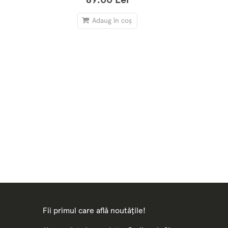
89.00 Lei
Adaug în coș
Fii primul care află noutățile!