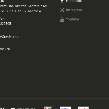
Facebook
să:
resti, Bd. Dimitrie Cantemir, Nr.
Instagram
, Sc. C, Et. 1, Ap. 72, Sector 4
fon:
Youtube
0225305
l:
ce@proline.ro
886270