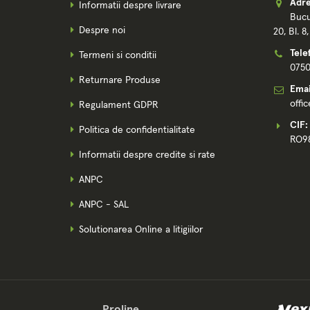
Adre
Informatii despre livrare
Bucu
Despre noi
20, Bl. 8
Tele
Termeni si conditii
075
Returnare Produse
Emai
offi
Regulament GDPR
CIF:
Politica de confidentialitate
RO9
Informatii despre credite si rate
ANPC
ANPC - SAL
Solutionarea Online a litigiilor
Proline