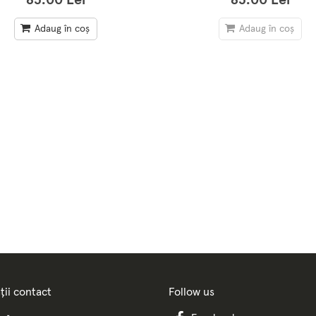
85.00 Lei
85.00 Lei
Adaug în coș
Adaug în coș
ții contact
Follow us