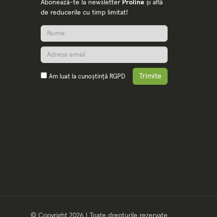
Abonează-te la newsletter
Proline
și află
de reducerile cu timp limitat!
Trimite
Am luat la cunoștință
RGPD
© Copyright 2026 | Toate drepturile rezervate